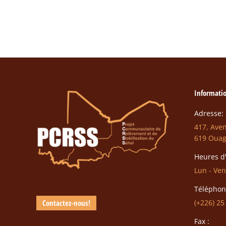
Informatio
Adresse:
417, Ave
619 Oua
Heures d'
Lun - Ven
Téléphon
Contactez-nous!
(+226) 25
Fax :