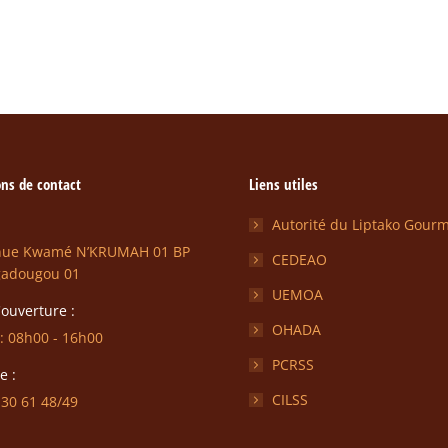
ns de contact
Liens utiles
Autorité du Liptako Gour
nue Kwamé N’KRUMAH 01 BP
CEDEAO
gadougou 01
UEMOA
ouverture :
OHADA
: 08h00 - 16h00
PCRSS
e :
CILSS
 30 61 48/49