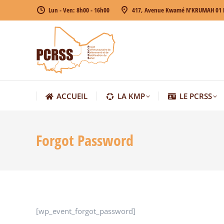
Lun - Ven: 8h00 - 16h00
417, Avenue Kwamé N’KRUMAH 01 
ACCUEIL
LA KMP
LE PCRSS
ACCUEIL
LA KMP
LE PCRSS
Forgot Password
[wp_event_forgot_password]