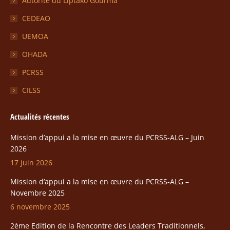
Autorité du Liptako Gourma
dans
dans
dans
dans
CEDEAO
une
une
une
une
UEMOA
nouvelle
nouvelle
nouvelle
nouvelle
fenêtre
fenêtre
fenêtre
fenêtre
OHADA
PCRSS
CILSS
Actualités récentes
Mission d’appui a la mise en œuvre du PCRSS-ALG – Juin
2026
17 juin 2026
Mission d’appui a la mise en œuvre du PCRSS-ALG –
Novembre 2025
6 novembre 2025
2ème Edition de la Rencontre des Leaders Traditionnels,