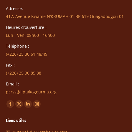
Adresse:
417, Avenue Kwamé N’KRUMAH 01 BP 619 Ouagadougou 01
Heures d'ouverture :
Lun - Ven: 08h00 - 16h00
Téléphone :
(+226) 25 30 61 48/49
Fax :
(+226) 25 30 85 88
Email :
pcrss@liptakogourma.org
Trouvez nous sur :
La
La
La
La
page
page
page
page
Liens utiles
Facebook
X
LinkedIn
Instagram
s'ouvre
s'ouvre
s'ouvre
s'ouvre