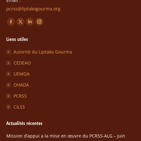
Email :
pcrss@liptakogourma.org
Trouvez nous sur :
La
La
La
La
page
page
page
page
Liens utiles
Facebook
X
LinkedIn
Instagram
s'ouvre
s'ouvre
s'ouvre
s'ouvre
Autorité du Liptako Gourma
dans
dans
dans
dans
CEDEAO
une
une
une
une
UEMOA
nouvelle
nouvelle
nouvelle
nouvelle
fenêtre
fenêtre
fenêtre
fenêtre
OHADA
PCRSS
CILSS
Actualités récentes
Mission d’appui a la mise en œuvre du PCRSS-ALG – Juin