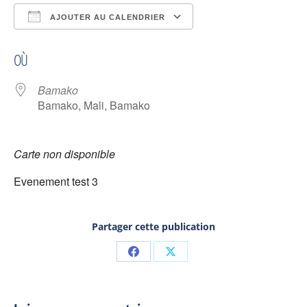
AJOUTER AU CALENDRIER
Télécharger ICS
Calendrier Google
OÙ
Bamako
Bamako, Mali, Bamako
Carte non disponible
Evenement test 3
Partager cette publication
Partager
Partager
sur
sur
Facebook
X